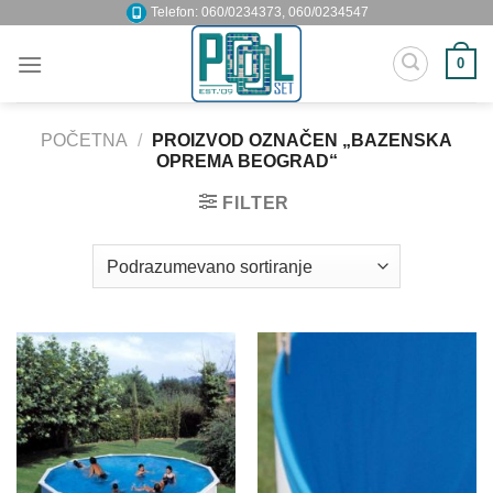
Skip
Telefon: 060/0234373, 060/0234547
to
0
content
POČETNA
/
PROIZVOD OZNAČEN „BAZENSKA
OPREMA BEOGRAD“
FILTER