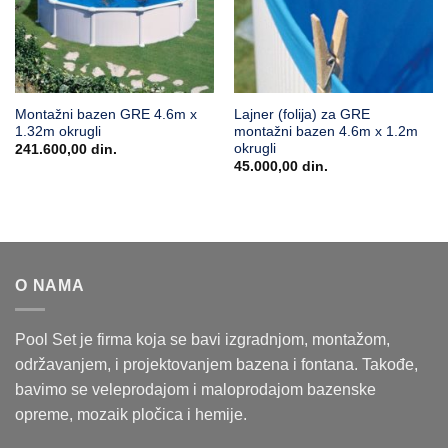
Montažni bazen GRE 4.6m x
Lajner (folija) za GRE
1.32m okrugli
montažni bazen 4.6m x 1.2m
okrugli
241.600,00
din.
45.000,00
din.
O NAMA
Pool Set je firma koja se bavi izgradnjom, montažom,
održavanjem, i projektovanjem bazena i fontana. Takođe,
bavimo se veleprodajom i maloprodajom bazenske
opreme, mozaik pločica i hemije.