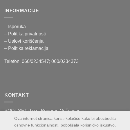
INFORMACIJE
– Isporuka
– Politika
privatnosti
– Uslovi korišćenja
–
Politika reklamacija
Telefon: 060/0234547; 060/0234373
KONTAKT
POOL SET d.o.o. Beograd-Voždovac
Vase Čarapića 60
Ova internet stranica koristi kolačiće kako bi obezbedila
osnovne funkcionalnosti, poboljšala korisničko iskustvo,
PIB:109943100