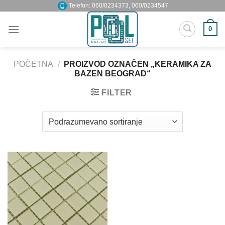
Skip
Telefon: 060/0234373, 060/0234547
to
0
content
POČETNA
/
PROIZVOD OZNAČEN „KERAMIKA ZA
BAZEN BEOGRAD“
FILTER