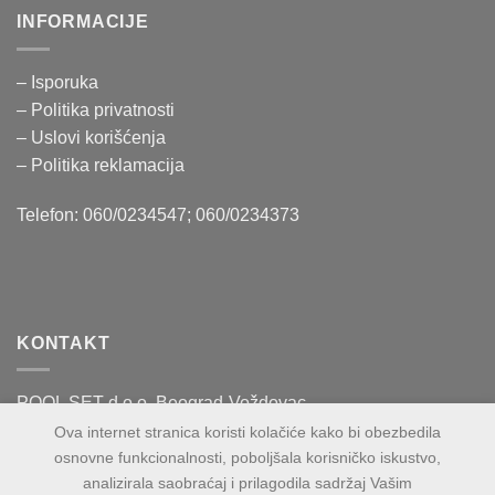
INFORMACIJE
– Isporuka
– Politika
privatnosti
– Uslovi korišćenja
–
Politika reklamacija
Telefon: 060/0234547; 060/0234373
KONTAKT
POOL SET d.o.o. Beograd-Voždovac
Vase Čarapića 60
Ova internet stranica koristi kolačiće kako bi obezbedila
osnovne funkcionalnosti, poboljšala korisničko iskustvo,
PIB:109943100
analizirala saobraćaj i prilagodila sadržaj Vašim
MB:21271853