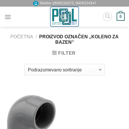
Skip
Telefon: 060/0234373, 060/0234547
to
0
content
POČETNA
/
PROIZVOD OZNAČEN „KOLENO ZA
BAZEN“
FILTER