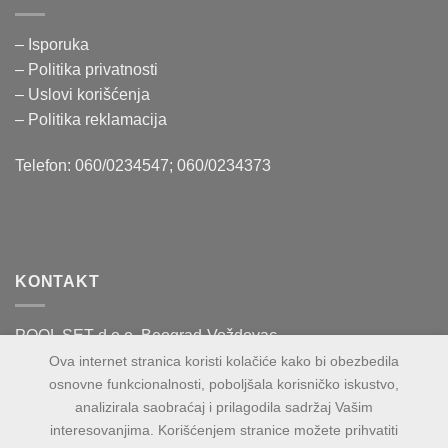
– Isporuka
– Politika
privatnosti
– Uslovi korišćenja
–
Politika reklamacija
Telefon: 060/0234547; 060/0234373
KONTAKT
POOL SET d.o.o. Beograd-Voždovac
Vase Čarapića 60
Ova internet stranica koristi kolačiće kako bi obezbedila
osnovne funkcionalnosti, poboljšala korisničko iskustvo,
PIB:109943100
analizirala saobraćaj i prilagodila sadržaj Vašim
MB:21271853
interesovanjima. Korišćenjem stranice možete prihvatiti