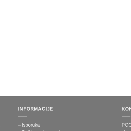
INFORMACIJE
KO
,
– Isporuka
POO