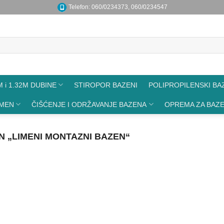
Telefon: 060/0234373, 060/0234547
 i 1.32M DUBINE
STIROPOR BAZENI
POLIPROPILENSKI BA
AMEN
ČIŠĆENJE I ODRŽAVANJE BAZENA
OPREMA ZA BAZ
 „LIMENI MONTAZNI BAZEN“