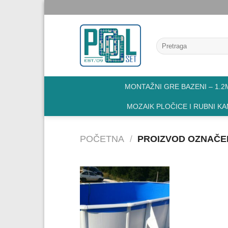
Skip
to
content
Pretraga
za:
MONTAŽNI GRE BAZENI – 1.2M
MOZAIK PLOČICE I RUBNI K
POČETNA
/
PROIZVOD OZNAČEN