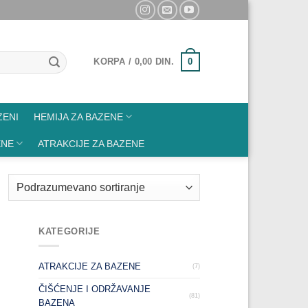
0
KORPA /
0,00
DIN.
ZENI
HEMIJA ZA BAZENE
ENE
ATRAKCIJE ZA BAZENE
KATEGORIJE
ATRAKCIJE ZA BAZENE
(7)
ČIŠĆENJE I ODRŽAVANJE
(81)
BAZENA