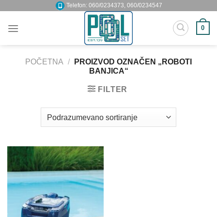
Skip
Telefon: 060/0234373, 060/0234547
to
0
content
POČETNA
/
PROIZVOD OZNAČEN „ROBOTI
BANJICA“
FILTER