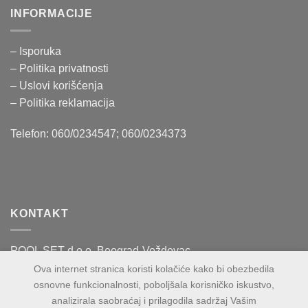
INFORMACIJE
– Isporuka
– Politika
privatnosti
– Uslovi korišćenja
–
Politika reklamacija
Telefon: 060/0234547; 060/0234373
KONTAKT
POOL SET d.o.o. Beograd-Voždovac
Vase Čarapića 60
Ova internet stranica koristi kolačiće kako bi obezbedila
osnovne funkcionalnosti, poboljšala korisničko iskustvo,
PIB:109943100
analizirala saobraćaj i prilagodila sadržaj Vašim
MB:21271853