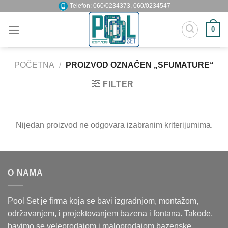
Skip
Telefon: 060/0234373, 060/0234547
to
0
content
POČETNA
/
PROIZVOD OZNAČEN „SFUMATURE“
FILTER
Nijedan proizvod ne odgovara izabranim kriterijumima.
O NAMA
Pool Set je firma koja se bavi izgradnjom, montažom,
održavanjem, i projektovanjem bazena i fontana. Takođe,
bavimo se veleprodajom i maloprodajom bazenske