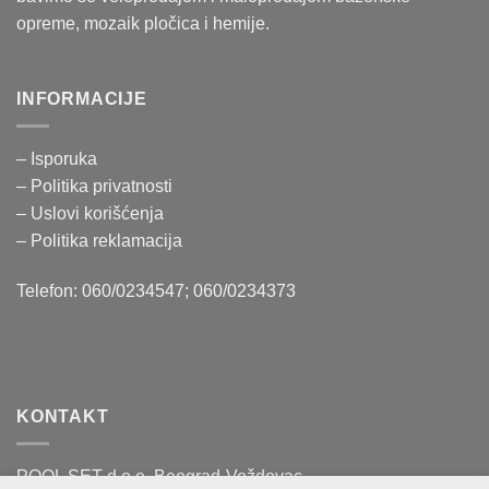
opreme, mozaik pločica i hemije.
INFORMACIJE
– Isporuka
– Politika
privatnosti
– Uslovi korišćenja
–
Politika reklamacija
Telefon: 060/0234547; 060/0234373
KONTAKT
POOL SET d.o.o. Beograd-Voždovac