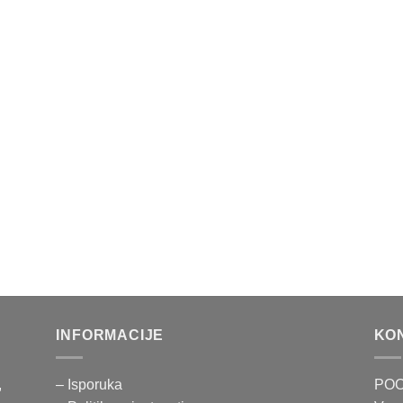
INFORMACIJE
KO
,
– Isporuka
POO