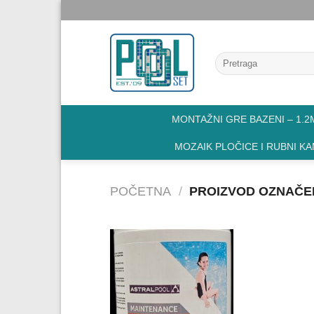
Skip
to
content
Pretraga
za:
MONTAŽNI GRE BAZENI – 1.2M
MOZAIK PLOČICE I RUBNI K
POČETNA
/
PROIZVOD OZNAČEN