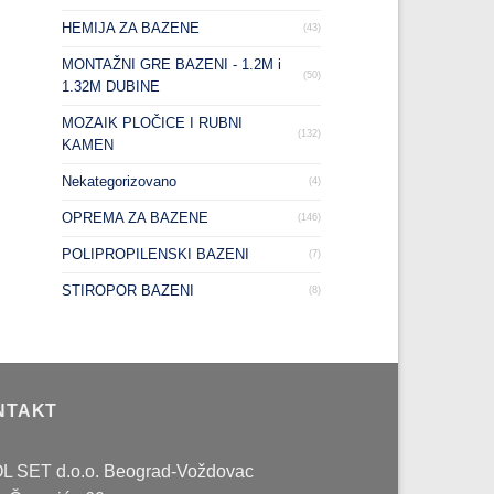
HEMIJA ZA BAZENE
(43)
MONTAŽNI GRE BAZENI - 1.2M i
(50)
1.32M DUBINE
MOZAIK PLOČICE I RUBNI
(132)
KAMEN
Nekategorizovano
(4)
OPREMA ZA BAZENE
(146)
POLIPROPILENSKI BAZENI
(7)
STIROPOR BAZENI
(8)
NTAKT
L SET d.o.o. Beograd-Voždovac