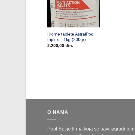
Hlorne tablete AstralPool
triplex – 1kg (200gr)
2.200,00
din.
O NAMA
Pool Set je firma koja se bavi izgradnjom