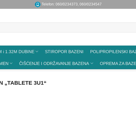
Telefon: 060/0234373, 060/0234547
 i 1.32M DUBINE
STIROPOR BAZENI
POLIPROPILENSKI BA
AMEN
ČIŠĆENJE I ODRŽAVANJE BAZENA
OPREMA ZA BAZ
 „TABLETE 3U1“