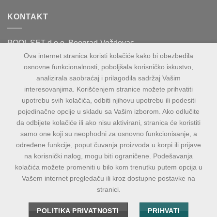
KONTAKT
POOL SET d.o.o. Beograd-Voždovac
Vase Čarapića 60
Ova internet stranica koristi kolačiće kako bi obezbedila
osnovne funkcionalnosti, poboljšala korisničko iskustvo,
PIB:109943100
analizirala saobraćaj i prilagodila sadržaj Vašim
MB:21271853
interesovanjima. Korišćenjem stranice možete prihvatiti
upotrebu svih kolačića, odbiti njihovu upotrebu ili podesiti
Maloprodaja
pojedinačne opcije u skladu sa Vašim izborom. Ako odlučite
Paunova 24, TC Banjica, Beograd
da odbijete kolačiće ili ako nisu aktivirani, stranica će koristiti
suteren, lokal 038
samo one koji su neophodni za osnovno funkcionisanje, a
određene funkcije, poput čuvanja proizvoda u korpi ili prijave
na korisnički nalog, mogu biti ograničene. Podešavanja
kolačića možete promeniti u bilo kom trenutku putem opcija u
Prihvatamo sve validno prezentovane platne kartice: MasterCard,
Vašem internet pregledaču ili kroz dostupne postavke na
Maestro, Visa i DinaCard
stranici.
POLITIKA PRIVATNOSTI
PRIHVATI
Izrada web prodavnice:
SAJT19