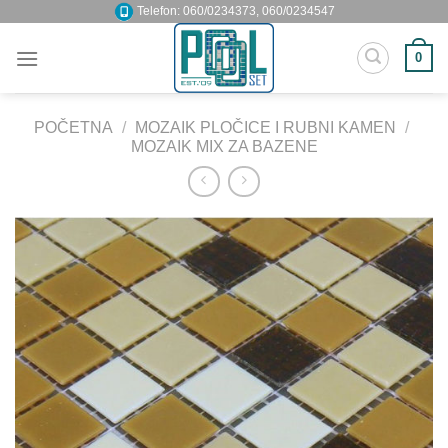
Skip
Telefon: 060/0234373, 060/0234547
to
0
content
POČETNA
/
MOZAIK PLOČICE I RUBNI KAMEN
/
MOZAIK MIX ZA BAZENE