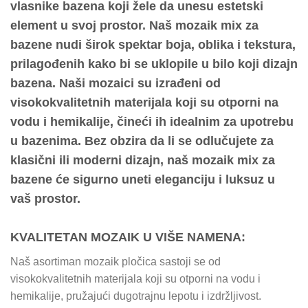
vlasnike bazena koji žele da unesu estetski
element u svoj prostor. Naš mozaik mix za
bazene nudi širok spektar boja, oblika i tekstura,
prilagođenih kako bi se uklopile u bilo koji dizajn
bazena. Naši mozaici su izrađeni od
visokokvalitetnih materijala koji su otporni na
vodu i hemikalije, čineći ih idealnim za upotrebu
u bazenima. Bez obzira da li se odlučujete za
klasični ili moderni dizajn, naš mozaik mix za
bazene će sigurno uneti eleganciju i luksuz u
vaš prostor.
KVALITETAN MOZAIK U VIŠE NAMENA:
Naš asortiman mozaik pločica sastoji se od
visokokvalitetnih materijala koji su otporni na vodu i
hemikalije, pružajući dugotrajnu lepotu i izdržljivost.