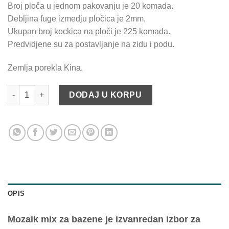
Broj ploča u jednom pakovanju je 20 komada.
Debljina fuge izmedju pločica je 2mm.
Ukupan broj kockica na ploči je 225 komada.
Predvidjene su za postavljanje na zidu i podu.
Zemlja porekla Kina.
Stakleni mozaik KALAHARI količina
DODAJ U KORPU
OPIS
Mozaik mix za bazene je izvanredan izbor za