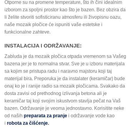
Otporne su na promene temperature, što ih čini idealnim
izborom za spoljni prostor kao što je bazen. Bez obzira da
li želite stvoriti sofisticiranu atmosferu ili živopisnu oazu,
naše mozaik pločice će ispuniti vaše estetske i
funkcionalne zahteve.
INSTALACIJA I ODRŽAVANJE:
Zabluda je da mozaik pločica otpada vremenom sa Vašeg
bazena jer je to normalna stvar. Sve je u izboru materijala
sa kojim se pristupa radu i naravno majstoru koji taj
materijal bira. Preporuka je da instalater (keramičar) bude
onaj ko je i ranije radio sa mozaik pločicama. Svakako da
dosta zavisi od prethodnog izlivanja betona ali je
keramičar taj koji svojim iskustvom stavlja pečat na Vaš
bazen. Održavanje je veoma jednostavno. Korisitite neke
od naših
preparata za pranje
i održavanje vode kao
i
robota za čišćenje.