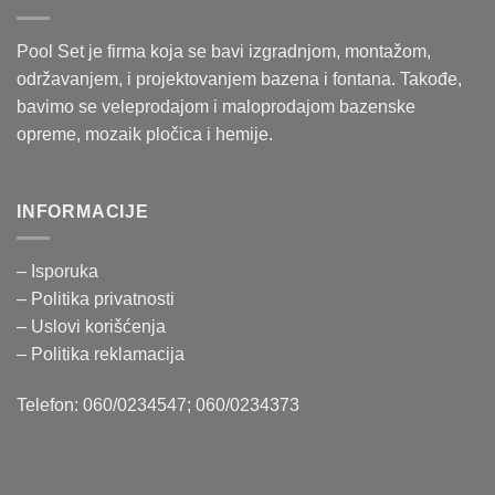
Pool Set je firma koja se bavi izgradnjom, montažom,
održavanjem, i projektovanjem bazena i fontana. Takođe,
bavimo se veleprodajom i maloprodajom bazenske
opreme, mozaik pločica i hemije.
INFORMACIJE
– Isporuka
– Politika
privatnosti
– Uslovi korišćenja
–
Politika reklamacija
Telefon: 060/0234547; 060/0234373