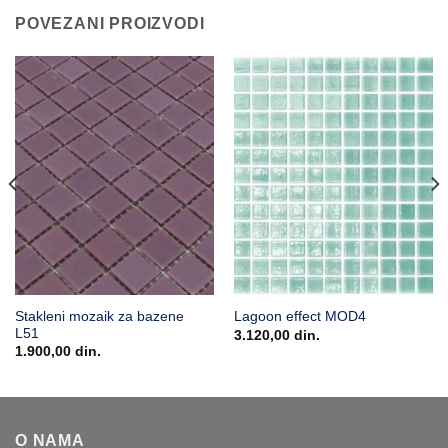
POVEZANI PROIZVODI
Stakleni mozaik za bazene
Lagoon effect MOD4
L51
3.120,00
din.
1.900,00
din.
O NAMA