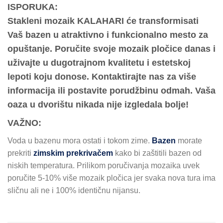
ISPORUKA:
Stakleni mozaik KALAHARI će transformisati
Vaš bazen u atraktivno i funkcionalno mesto za
opuštanje. Poručite svoje mozaik pločice danas i
uživajte u dugotrajnom kvalitetu i estetskoj
lepoti koju donose. Kontaktirajte nas za više
informacija ili postavite porudžbinu odmah. Vaša
oaza u dvorištu nikada nije izgledala bolje!
VAŽNO:
Voda u bazenu mora ostati i tokom zime.
Bazen
morate
prekriti
zimskim prekrivačem
kako bi zaštitili bazen od
niskih temperatura. Prilikom poručivanja mozaika uvek
poručite 5-10% više mozaik pločica jer svaka nova tura ima
sličnu ali ne i 100% identičnu nijansu.