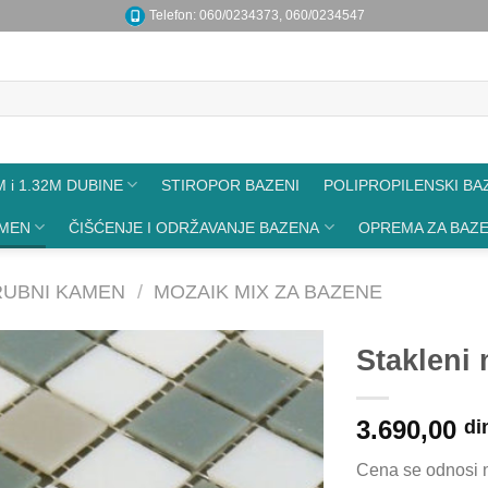
Telefon: 060/0234373, 060/0234547
 i 1.32M DUBINE
STIROPOR BAZENI
POLIPROPILENSKI BA
AMEN
ČIŠĆENJE I ODRŽAVANJE BAZENA
OPREMA ZA BAZ
RUBNI KAMEN
/
MOZAIK MIX ZA BAZENE
Stakleni
3.690,00
di
Cena se odnosi 