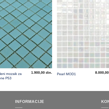
1.900,00
din.
8.000,0
leni mozaik za
Pearl MOD1
ene P53
INFORMACIJE
KO