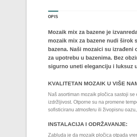
OPIS
Mozaik mix za bazene je izvanreda
mozaik mix za bazene nudi širok spe
bazena. Naši mozaici su izrađeni o
za upotrebu u bazenima. Bez obzira
sigurno uneti eleganciju i luksuz 
KVALITETAN MOZAIK U VIŠE NA
Naš asortiman mozaik pločica sastoji se od
izdržljivost. Otporne su na promene temper
sofisticiranu atmosferu ili živopisnu oaz
INSTALACIJA I ODRŽAVANJE:
Zabluda je da mozaik pločica otpada vrem