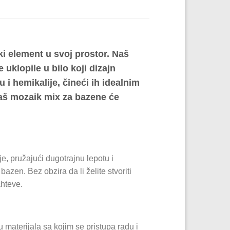
ki element u svoj prostor. Naš
 uklopile u bilo koji dizajn
 i hemikalije, čineći ih idealnim
 naš mozaik mix za bazene će
e, pružajući dugotrajnu lepotu i
azen. Bez obzira da li želite stvoriti
ahteve.
materijala sa kojim se pristupa radu i