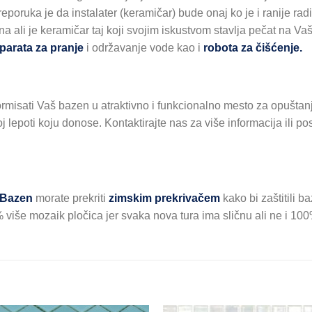
 Preporuka je da instalater (keramičar) bude onaj ko je i ranije 
na ali je keramičar taj koji svojim iskustvom stavlja pečat na 
parata za pranje
i održavanje vode kao i
robota za čišćenje.
isati Vaš bazen u atraktivno i funkcionalno mesto za opuštanj
koj lepoti koju donose. Kontaktirajte nas za više informacija ili
Bazen
morate prekriti
zimskim prekrivačem
kako bi zaštitili b
više mozaik pločica jer svaka nova tura ima sličnu ali ne i 100