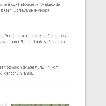
radio sa mozaik pločicama. Svakako da
Vaš bazen. Održavanje je veoma
e. Poručite svoje mozaik pločice danas i
 postavite porudžbinu odmah. Vaša oaza u
azen od niskih temperatura. Prilikom
% identičnu nijansu.