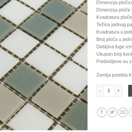
Dimenzija ploč
Dimenzija ploč
Kvadratura ploč
Težina jednog pa
Kvadratura u je
Broj ploča u jed
Debljina fuge iz
Ukupan broj kock
Predvidjene su za
Zemlja porekla K
Stakleni mozaik 