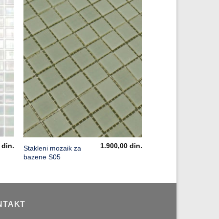
0
din.
1.900,00
din.
Stakleni mozaik za
bazene S05
NTAKT