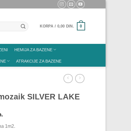
0
KORPA /
0,00
DIN.
ZENI
HEMIJA ZA BAZENE
ENE
ATRAKCIJE ZA BAZENE
 mozaik SILVER LAKE
n.
na 1m2.