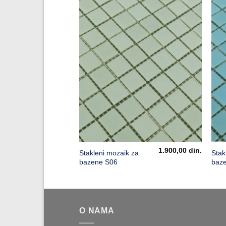
3.460,00
din.
1.900,00
din.
Stakleni mozaik za
Stak
OD1
bazene S06
baz
O NAMA