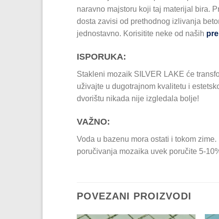
naravno majstoru koji taj materijal bira.
dosta zavisi od prethodnog izlivanja beto
jednostavno. Korisitite neke od naših
pre
ISPORUKA:
Stakleni mozaik SILVER LAKE će transform
uživajte u dugotrajnom kvalitetu i estets
dvorištu nikada nije izgledala bolje!
VAŽNO:
Voda u bazenu mora ostati i tokom zime.
poručivanja mozaika uvek poručite 5-10% 
POVEZANI PROIZVODI