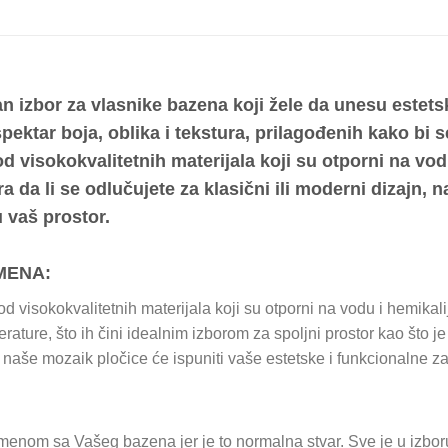
n izbor za vlasnike bazena koji žele da unesu estets
ktar boja, oblika i tekstura, prilagođenih kako bi se
d visokokvalitetnih materijala koji su otporni na vodu
 da li se odlučujete za klasični ili moderni dizajn,
u vaš prostor.
MENA:
 visokokvalitetnih materijala koji su otporni na vodu i hemikalij
ature, što ih čini idealnim izborom za spoljni prostor kao što je b
u, naše mozaik pločice će ispuniti vaše estetske i funkcionalne z
enom sa Vašeg bazena jer je to normalna stvar. Sve je u izboru 