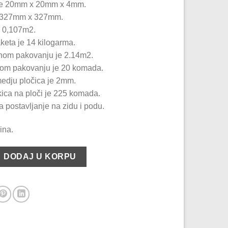
ice 20mm x 20mm x 4mm.
e 327mm x 327mm.
e 0,107m2.
keta je 14 kilogarma.
dnom pakovanju je 2.14m2.
nom pakovanju je 20 komada.
medju pločica je 2mm.
ica na ploči je 225 komada.
 postavljanje na zidu i podu.
ina.
SILVER LAKE količina
DODAJ U KORPU