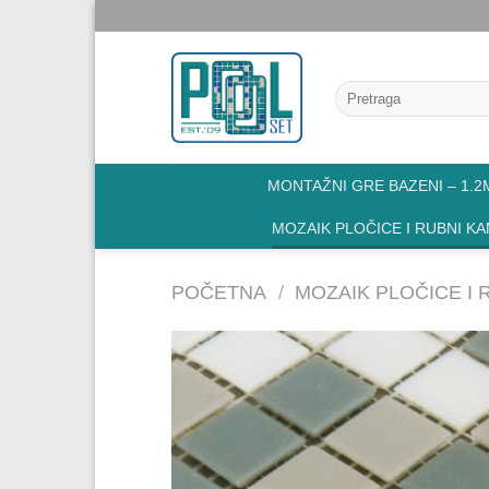
Skip
to
content
Pretraga
za:
MONTAŽNI GRE BAZENI – 1.2M
MOZAIK PLOČICE I RUBNI K
POČETNA
/
MOZAIK PLOČICE I 