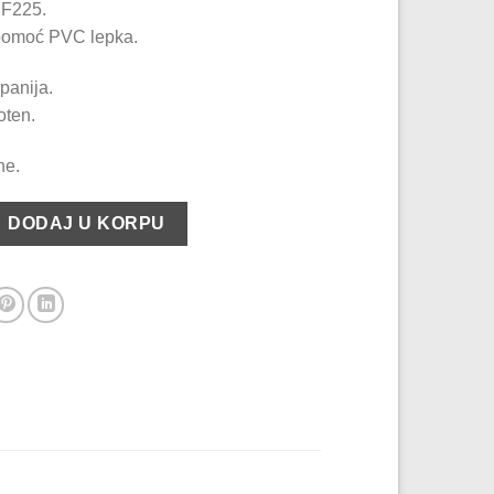
 F225.
 pomoć PVC lepka.
panija.
oten.
ne.
25 količina
DODAJ U KORPU