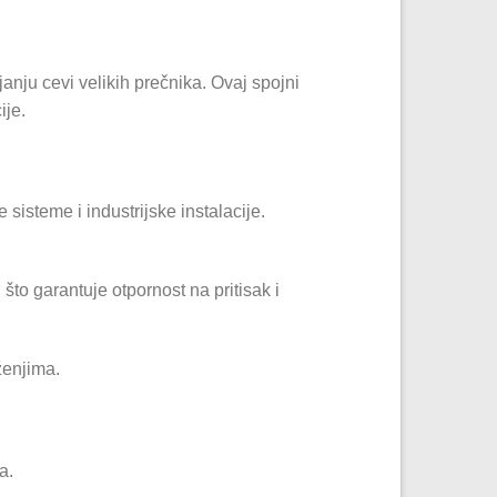
ju cevi velikih prečnika. Ovaj spojni
ije.
sisteme i industrijske instalacije.
 što garantuje otpornost na pritisak i
ženjima.
a.