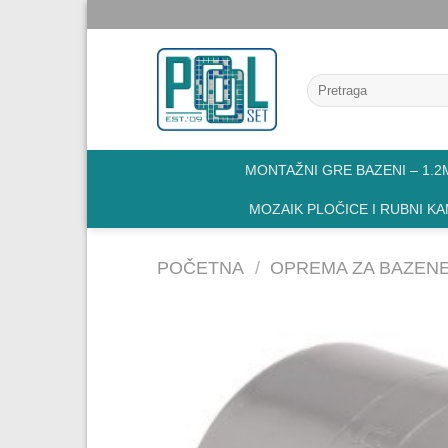
Skip
to
content
Pretraga
za:
MONTAŽNI GRE BAZENI – 1.2M
MOZAIK PLOČICE I RUBNI K
POČETNA
/
OPREMA ZA BAZEN