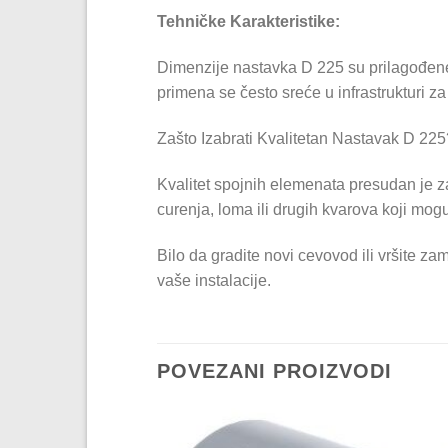
Tehničke Karakteristike:
Dimenzije nastavka D 225 su prilagođene
primena se često sreće u infrastrukturi za 
Zašto Izabrati Kvalitetan Nastavak D 225
Kvalitet spojnih elemenata presudan je z
curenja, loma ili drugih kvarova koji mog
Bilo da gradite novi cevovod ili vršite 
vaše instalacije.
POVEZANI PROIZVODI