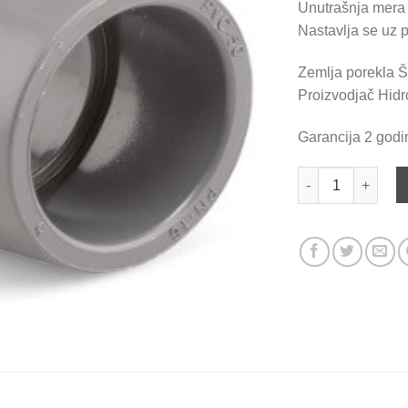
Unutrašnja mera
Nastavlja se uz
Zemlja porekla Š
Proizvodjač Hidr
Garancija 2 godi
Nastavak (muf) D2