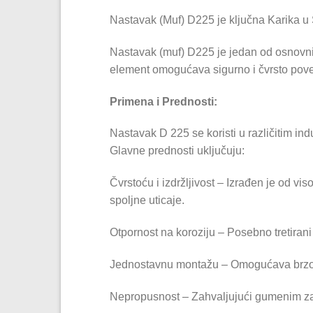
Nastavak (Muf) D225 je ključna Karika u
Nastavak (muf) D225 je jedan od osnovni
element omogućava sigurno i čvrsto povez
Primena i Prednosti:
Nastavak D 225 se koristi u različitim ind
Glavne prednosti uključuju:
Čvrstoću i izdržljivost – Izrađen je od vis
spoljne uticaje.
Otpornost na koroziju – Posebno tretirani
Jednostavnu montažu – Omogućava brzo i
Nepropusnost – Zahvaljujući gumenim za