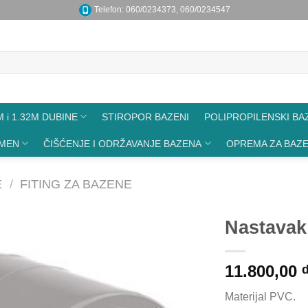
Telefon: 060/0234373, 060/0234547
 i 1.32M DUBINE
STIROPOR BAZENI
POLIPROPILENSKI BA
AMEN
ČIŠĆENJE I ODRŽAVANJE BAZENA
OPREMA ZA BAZ
E
/
FITING ZA BAZENE
Nastavak
11.800,00
d
Materijal PVC.