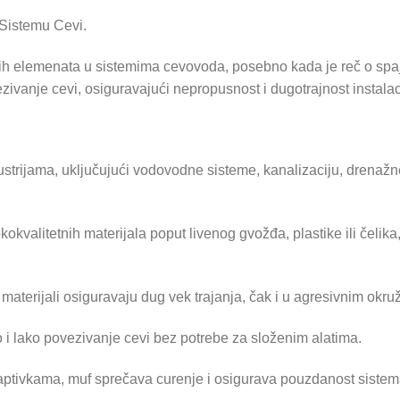
 Sistemu Cevi.
h elemenata u sistemima cevovoda, posebno kada je reč o spajan
ivanje cevi, osiguravajući nepropusnost i dugotrajnost instalac
ustrijama, uključujući vodovodne sisteme, kanalizaciju, drenažne 
okokvalitetnih materijala poput livenog gvožđa, plastike ili čelika,
 materijali osiguravaju dug vek trajanja, čak i u agresivnim okru
 lako povezivanje cevi bez potrebe za složenim alatima.
ptivkama, muf sprečava curenje i osigurava pouzdanost sistem