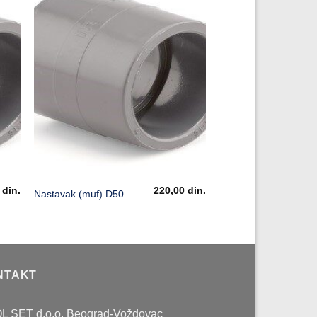
0
din.
220,00
din.
Nastavak (muf) D50
NTAKT
L SET d.o.o. Beograd-Voždovac