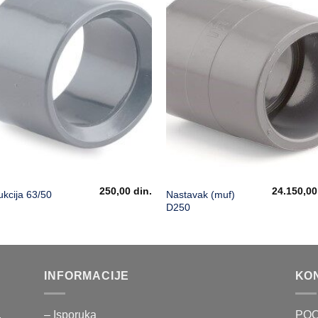
250,00
din.
24.150,0
Nastavak (muf)
kcija 63/50
D250
INFORMACIJE
KO
,
– Isporuka
POO