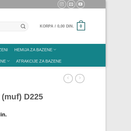
0
KORPA /
0,00
DIN.
ZENI
HEMIJA ZA BAZENE
ENE
ATRAKCIJE ZA BAZENE
 (muf) D225
in.