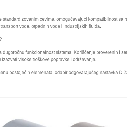
 standardizovanim cevima, omogućavajući kompatibilnost sa raz
transport vode, otpadnih voda i industrijskih fluida.
?
a dugoročnu funkcionalnost sistema. Korišćenje proverenih i ser
u izazvati visoke troškove popravke i održavanja.
zamenu postojećih elemenata, odabir odgovarajućeg nastavka D 