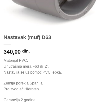
Nastavak (muf) D63
340,00
din.
Materijal PVC.
Unutrašnja mera F63 ili 2″.
Nastavlja se uz pomoć PVC lepka.
Zemlja porekla Španija.
Proizvodjač Hidroten.
Garancija 2 godine.