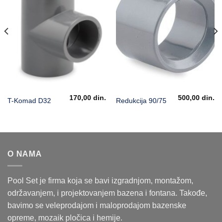
170,00
din.
500,00
din.
T-Komad D32
Redukcija 90/75
O NAMA
Pool Set je firma koja se bavi izgradnjom, montažom,
održavanjem, i projektovanjem bazena i fontana. Takođe,
bavimo se veleprodajom i maloprodajom bazenske
opreme, mozaik pločica i hemije.