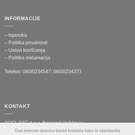
INFORMACIJE
– Isporuka
– Politika
privatnosti
– Uslovi korišćenja
–
Politika reklamacija
Telefon: 060/0234547; 060/0234373
KONTAKT
POOL SET d.o.o. Beograd-Voždovac
Vase Čarapića 60
Ova internet stranica koristi kolačiće kako bi obezbedila