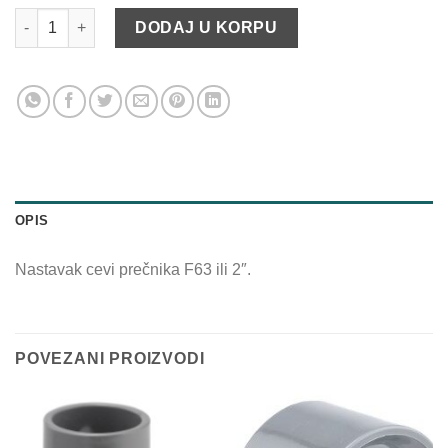
Nastavak (muf) D63 količina
DODAJ U KORPU
OPIS
Nastavak cevi prečnika F63 ili 2″.
POVEZANI PROIZVODI